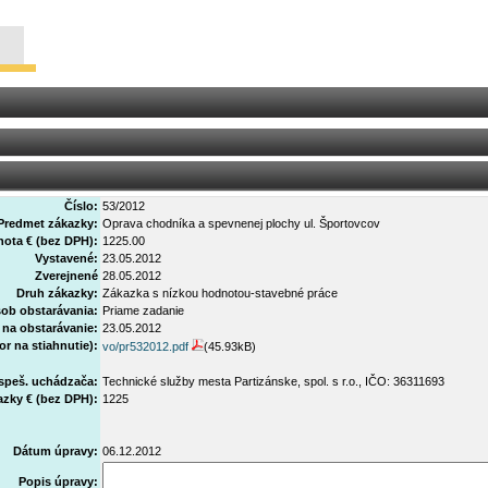
Číslo:
53/2012
Predmet zákazky:
Oprava chodníka a spevnenej plochy ul. Športovcov
ota € (bez DPH):
1225.00
Vystavené:
23.05.2012
Zverejnené
28.05.2012
Druh zákazky:
Zákazka s nízkou hodnotou-stavebné práce
ob obstarávania:
Priame zadanie
 na obstarávanie:
23.05.2012
or na stiahnutie):
vo/pr532012.pdf
(45.93kB)
úspeš. uchádzača:
Technické služby mesta Partizánske, spol. s r.o., IČO: 36311693
zky € (bez DPH):
1225
Dátum úpravy:
06.12.2012
Popis úpravy: