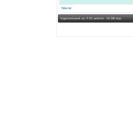
Vygenerované za: 0.02 sekúnd - 19 DB dop.