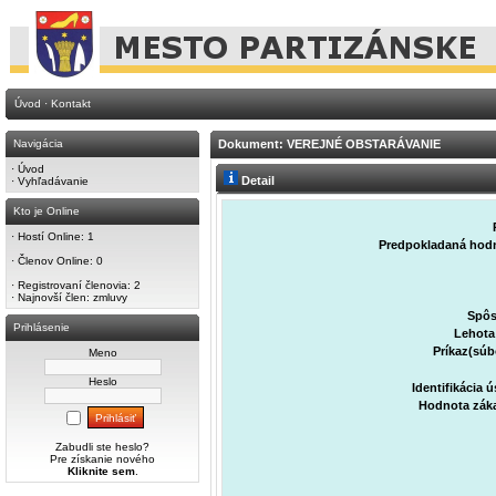
Úvod
·
Kontakt
Navigácia
Dokument: VEREJNÉ OBSTARÁVANIE
·
Úvod
Detail
·
Vyhľadávanie
Kto je Online
·
Hostí Online: 1
Predpokladaná hodn
·
Členov Online: 0
·
Registrovaní členovia: 2
·
Najnovší člen:
zmluvy
Spôs
Prihlásenie
Lehota
Príkaz(súb
Meno
Heslo
Identifikácia 
Hodnota záka
Zabudli ste heslo?
Pre získanie nového
Kliknite sem
.