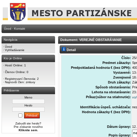
Úvod
·
Kontakt
Navigácia
Dokument: VEREJNÉ OBSTARÁVANIE
·
Úvod
Detail
·
Vyhľadávanie
Číslo:
25
Kto je Online
Predmet zákazky:
Spr
·
Hostí Online: 1
Predpokladaná hodnota € (bez DPH):
40
·
Členov Online: 0
Vystavené:
13
Zverejnené
18
·
Registrovaní členovia: 2
·
Najnovší člen:
zmluvy
Druh zákazky:
Zá
Spôsob obstarávania:
Pri
Prihlásenie
Lehota na obstarávanie:
23
Príkaz(súbor na stiahnutie):
vo
Meno
Heslo
Identifikácia úspeš. uchádzača:
nez
Hodnota zákazky € (bez DPH):
Zabudli ste heslo?
Dátum úpravy:
12
Pre získanie nového
Kliknite sem
.
Popis úpravy: