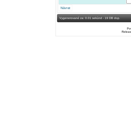
Vygenerované za: 0.01 sekúnd - 19 DB dop.
Po
Releas